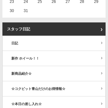
23
24
25
26
27
28
29
30
31
スタッフ日記
日記
新作 ホイール！！
新商品紹介☆
☆コクピット青山だけのお得情報☆
☆本日の差し入れ☆