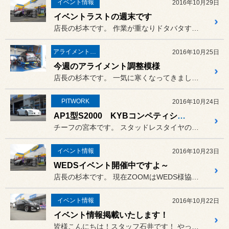
イベント情報
2016年10月29日
イベントラストの週末です
店長の杉本です。 作業が重なりドタバタすると写真撮...
アライメント調整
2016年10月25日
今週のアライメント調整模様
店長の杉本です。 一気に寒くなってきましたね。
PITWORK
2016年10月24日
AP1型S2000 KYBコンペティションスプリング装着
チーフの宮本です。 スタッドレスタイヤのご相談がどん...
イベント情報
2016年10月23日
WEDSイベント開催中ですよ～
店長の杉本です。 現在ZOOMはWEDS様協賛のイ...
イベント情報
2016年10月22日
イベント情報掲載いたします！
皆様こんにちは！スタッフ石井です！ やっと日中も涼しく過ごしやすい日...