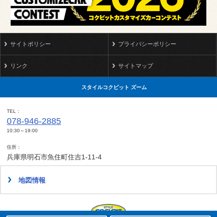
サイトポリシー
プライバシーポリシー
リンク
サイトマップ
スタイルコクピット ズーム
TEL
078-946-2885
10:30～19:00
住所
兵庫県明石市魚住町住吉1-11-4
地図情報
タイヤ点検・安全点検/タイヤ履き替え/オイル交換/その他ピット作業の予約
クローク契約会員専用タイヤ履き替え※タイヤ履き替えを希望のクローク契約会員の方はこちらを選択ください
本日のタイヤ履き替え順番待ち予約 ※クローク契約会員の方はご利用いただけません