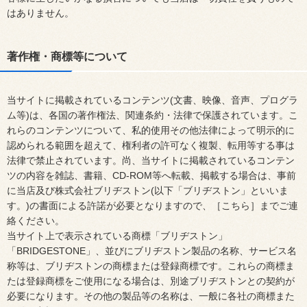
はありません。
著作権・商標等について
当サイトに掲載されているコンテンツ(文書、映像、音声、プログラ
ム等)は、各国の著作権法、関連条約・法律で保護されています。こ
れらのコンテンツについて、私的使用その他法律によって明示的に
認められる範囲を超えて、権利者の許可なく複製、転用等する事は
法律で禁止されています。尚、当サイトに掲載されているコンテン
ツの内容を雑誌、書籍、CD-ROM等へ転載、掲載する場合は、事前
に当店及び株式会社ブリヂストン(以下「ブリヂストン」といいま
す。)の書面による許諾が必要となりますので、［こちら］までご連
絡ください。
当サイト上で表示されている商標「ブリヂストン」
「BRIDGESTONE」、並びにブリヂストン製品の名称、サービス名
称等は、ブリヂストンの商標または登録商標です。これらの商標ま
たは登録商標をご使用になる場合は、別途ブリヂストンとの契約が
必要になります。その他の製品等の名称は、一般に各社の商標また