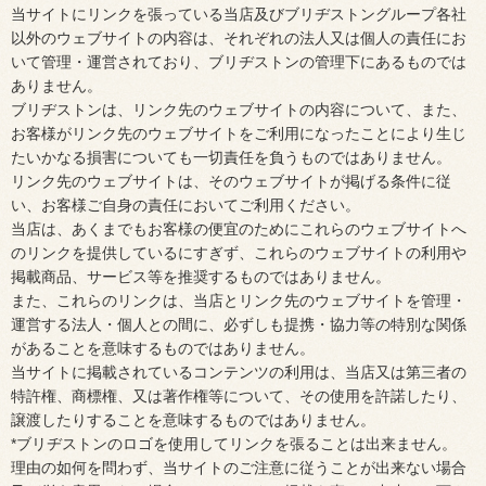
当サイトにリンクを張っている当店及びブリヂストングループ各社
以外のウェブサイトの内容は、それぞれの法人又は個人の責任にお
いて管理・運営されており、ブリヂストンの管理下にあるものでは
ありません。
ブリヂストンは、リンク先のウェブサイトの内容について、また、
お客様がリンク先のウェブサイトをご利用になったことにより生じ
たいかなる損害についても一切責任を負うものではありません。
リンク先のウェブサイトは、そのウェブサイトが掲げる条件に従
い、お客様ご自身の責任においてご利用ください。
当店は、あくまでもお客様の便宜のためにこれらのウェブサイトへ
のリンクを提供しているにすぎず、これらのウェブサイトの利用や
掲載商品、サービス等を推奨するものではありません。
また、これらのリンクは、当店とリンク先のウェブサイトを管理・
運営する法人・個人との間に、必ずしも提携・協力等の特別な関係
があることを意味するものではありません。
当サイトに掲載されているコンテンツの利用は、当店又は第三者の
特許権、商標権、又は著作権等について、その使用を許諾したり、
譲渡したりすることを意味するものではありません。
*ブリヂストンのロゴを使用してリンクを張ることは出来ません。
理由の如何を問わず、当サイトのご注意に従うことが出来ない場合