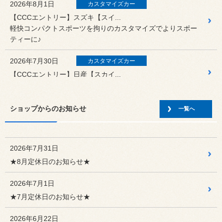
2026年8月1日
カスタマイズカー
【CCCエントリー】スズキ【スイ...
軽快コンパクトスポーツを拘りのカスタマイズでよりスポー
ティーに♪
2026年7月30日
カスタマイズカー
【CCCエントリー】日産【スカイ...
スカイライン 200GT-tをスタイリッシュにカスタマイズ♪
2026年7月24日
カスタマイズカー
ショップからのお知らせ
一覧へ
【CCCエントリー】TOYOTA...
今やとっても希少な【ハイエース ダークプライムS】をクー
ルにカスタ...
2026年7月31日
★8月定休日のお知らせ★
2026年7月23日
スタッフ日記
★期間限定！！『タイヤスペシャル...
2026年7月1日
2026年7月17日～2026年7月26日期間限定！！『タイヤス
★7月定休日のお知らせ★
ペ...
2026年6月22日
2026年7月18日
カスタマイズカー