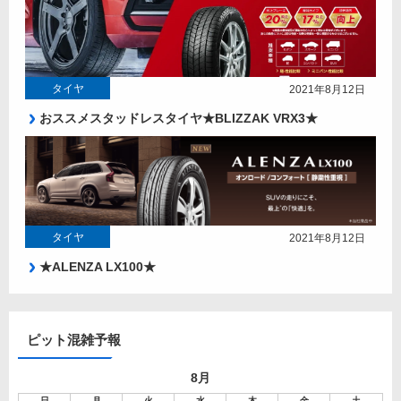
タイヤ
2021年8月12日
おススメスタッドレスタイヤ★BLIZZAK VRX3★
タイヤ
2021年8月12日
★ALENZA LX100★
ピット混雑予報
8月
日
月
火
水
木
金
土