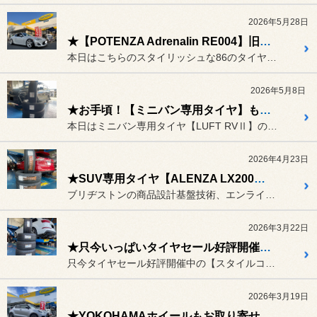
2026年5月28日
★【POTENZA Adrenalin RE004】旧モデルでお得にタイヤ交換♪【トヨタ 86 ZN6】★
本日はこちらのスタイリッシュな86のタイヤ交換をご紹介させて頂きま...
2026年5月8日
★お手頃！【ミニバン専用タイヤ】もお任せ下さい★
本日はミニバン専用タイヤ【LUFT RVⅡ】の交換ご紹介です。
2026年4月23日
★SUV専用タイヤ【ALENZA LX200】大人気です♪★
ブリヂストンの商品設計基盤技術、エンライトンにより更なる高みに到達...
2026年3月22日
★只今いっぱいタイヤセール好評開催中のズームは連休中日も沢山のタイヤを交換頂きました♪★
只今タイヤセール好評開催中の【スタイルコクピットズーム】です！
2026年3月19日
★YOKOHAMAホイールもお取り寄せ可能です♪★