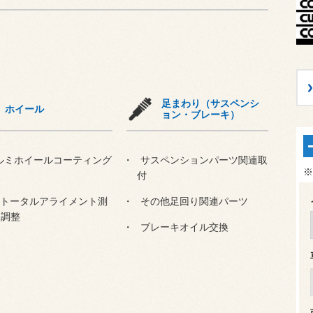
足まわり（サスペンシ
ホイール
ョン・ブレーキ）
ルミホイールコーティング
サスペンションパーツ関連取
※
次
付
輪トータルアライメント測
その他足回り関連パーツ
・調整
ブレーキオイル交換