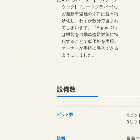
[CANインベーダー]、[リレーア
タック]、[コードグラバー]な
ど自動車盗難の手口は益々巧
妙化し、わずか数分で盗まれ
てしまいます。『Argus D1』
は機能を自動車盗難対策に特
化することで低価格を実現。
オーナーが手軽に導入できる
ようにしました。
設備数
ピット数
4ピッ
3リフ
設備
最新ア