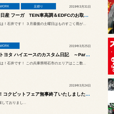
TWORK
足廻り
2019年3月31日
☆★ 日産 フーガ TEIN車高調＆EDFCのお取り付け！！☆★
は！石井です！ ３月最後の土曜日はものすごく雨が...
TWORK
2019年3月25日
☆★トヨタ ハイエースのカスタム日記 ～Part.1 オーリンズショック交換、ガッツミラー交換など ～☆★
は！石井です！ この兵庫県明石市のエリアはここ数...
2019年3月24日
～ ありがとうございました！！コクピットフェア無事終了いたしました！ ～
しておりまし...