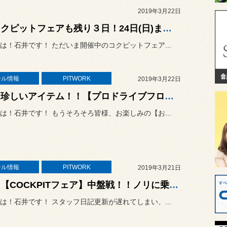
2019年3月22日
◇ コクピットフェアも残り３日！24日(日)までの開催です！！◇
は！石井です！ ただいま開催中のコクピットフェア...
ール情報
PITWORK
2019年3月22日
☆★ 珍しいアイテム！！【プロドライブフロアマット】皆様ご存知ですか？？ ☆★
は！石井です！ もうそろそろ皆様、お楽しみの【お...
ール情報
PITWORK
2019年3月21日
☆★ 【COCKPITフェア】中盤戦！！ノリに乗ってます♪♪ E51 エルグランド ブリッツ車高調お取り付け＆リアキャンバーカム穴加工 ☆★
は！石井です！ スタッフ日記更新が遅れてしまい、...