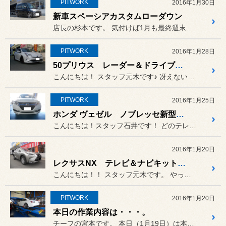
PITWORK
2016年1月30日
新車スペーシアカスタムローダウン
店長の杉本です。 気付けば1月も最終週末となりまし...
PITWORK
2016年1月28日
50プリウス レーダー＆ドライブレコーダー取り付け！
こんにちは！ スタッフ元木です♪ 冴えない天気が続きますね～(-_...
PITWORK
2016年1月25日
ホンダ ヴェゼル ノブレッセ新型エアロ仮合わせ作業！
こんにちは！スタッフ石井です！ どのテレビを見ても寒波、大雪とい...
2016年1月20日
レクサスNX テレビ＆ナビキット取付け。
こんにちは！！ スタッフ元木です。 やっと冬が来たと実感するほどの冷...
PITWORK
2016年1月20日
本日の作業内容は・・・。
チーフの宮本です。 本日（1月19日）は本来火曜日の...