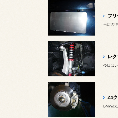
フリ
当店の得
レク
今日はレ
Z4
BMWの