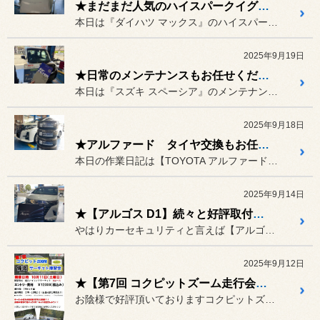
★まだまだ人気のハイスパークイグニッション ダイハツ MAXに取り付け★
本日は『ダイハツ マックス』のハイスパークイグニッションコイルを取...
2025年9月19日
★日常のメンテナンスもお任せください スズキ スペーシア★
本日は『スズキ スペーシア』のメンテナンスを行っていきます！！
2025年9月18日
★アルファード タイヤ交換もお任せ下さい♪ 【レグノGR-XⅢ TYPE RV】★
本日の作業日記は【TOYOTA アルファード】のタイヤ交換になりま...
2025年9月14日
★【アルゴス D1】続々と好評取付中です♪♪【現行アルファード 40系】★
やはりカーセキュリティと言えば【アルゴス D1】♪
2025年9月12日
★【第7回 コクピットズーム走行会】いよいよ１ヶ月前になりました♪★
お陰様で好評頂いておりますコクピットズーム走行会♪【通称ズーム走】...