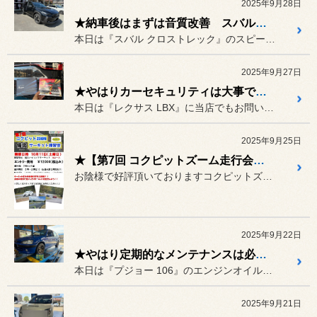
2025年9月28日
★納車後はまずは音質改善 スバル クロストレック★
本日は『スバル クロストレック』のスピーカーを交換していきます！！
2025年9月27日
★やはりカーセキュリティは大事です レクサス LBX★
本日は『レクサス LBX』に当店でもお問い合わせの多いカーセキュリ...
2025年9月25日
★【第7回 コクピットズーム走行会】いよいよ約２週間前になりました♪★
お陰様で好評頂いておりますコクピットズーム走行会♪【通称ズーム走】...
2025年9月22日
★やはり定期的なメンテナンスは必須ですね プジョー 106★
本日は『プジョー 106』のエンジンオイルを交換していきます！！
2025年9月21日