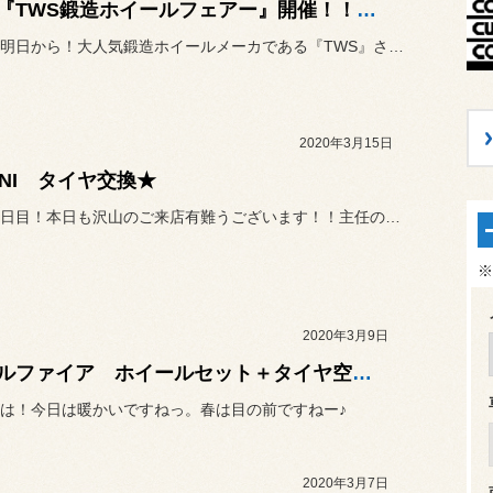
★☆『TWS鍛造ホイールフェアー』開催！！☆★
いよいよ明日から！大人気鍛造ホイールメーカである『TWS』さんの
2020年3月15日
INI タイヤ交換★
セール２日目！本日も沢山のご来店有難うございます！！主任の大辻です。
※
2020年3月9日
ヴェルファイア ホイールセット＋タイヤ空気圧モニタリングシステム取り付け♪
は！今日は暖かいですねっ。春は目の前ですねー♪
2020年3月7日