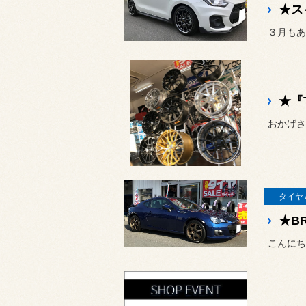
★ス
３月もあ
★『
おかげさ
タイヤ
こんにち