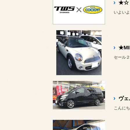
★M
こんにち