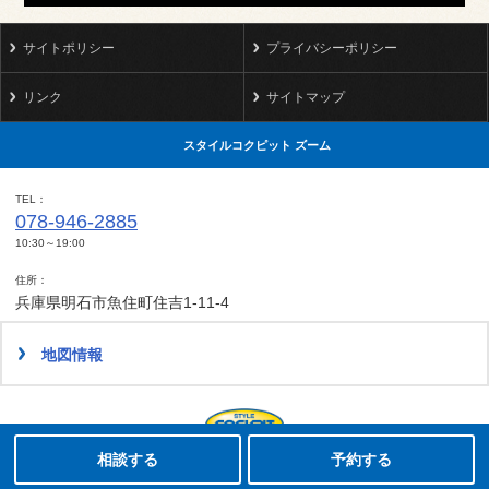
サイトポリシー
プライバシーポリシー
リンク
サイトマップ
スタイルコクピット ズーム
TEL
078-946-2885
10:30～19:00
住所
兵庫県明石市魚住町住吉1-11-4
地図情報
タイヤ点検・安全点検/タイヤ履き替え/オイル交換/その他ピット作業の予約
クローク契約会員専用タイヤ履き替え※タイヤ履き替えを希望のクローク契約会員の方はこちらを選択ください
本日のタイヤ履き替え順番待ち予約 ※クローク契約会員の方はご利用いただけません
Copyright(C)2008-2022 STYLE COCKPIT ZOOM.All rights reserved.
相談する
予約する