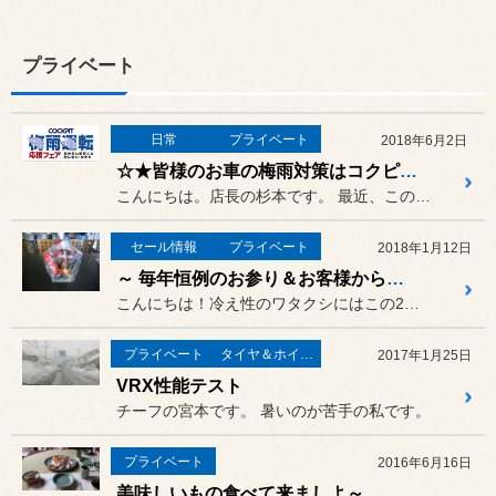
プライベート
日常
プライベート
2018年6月2日
☆★皆様のお車の梅雨対策はコクピットズームにお任せです！！☆★
こんにちは。店長の杉本です。 最近、この兵庫のエリアにいきなり...
セール情報
プライベート
2018年1月12日
～ 毎年恒例のお参り＆お客様からの嬉しい差し入れです(^0^) ～
こんにちは！冷え性のワタクシにはこの2、3日の寒さがなかなかハード...
プライベート
タイヤ＆ホイール
2017年1月25日
VRX性能テスト
チーフの宮本です。 暑いのが苦手の私です。
プライベート
2016年6月16日
美味しいもの食べて来ましよ～