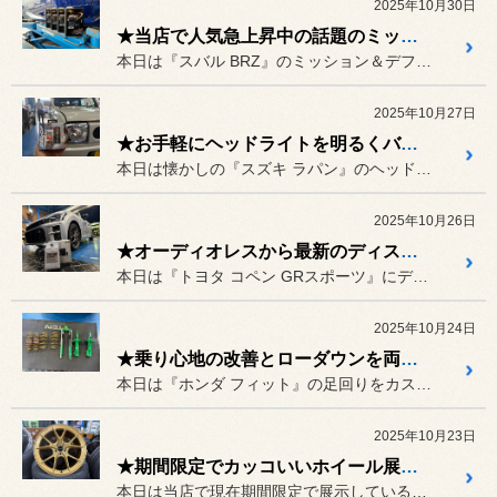
2025年10月30日
★当店で人気急上昇中の話題のミッションオイルでシフトフィーリングを向上 スバル BRZ★
本日は『スバル BRZ』のミッション＆デフオイルを交換していきます！
2025年10月27日
★お手軽にヘッドライトを明るくバージョンアップ★
本日は懐かしの『スズキ ラパン』のヘッドライトバルブを交換していき...
2025年10月26日
★オーディオレスから最新のディスプレイオーディオを取り付け★
本日は『トヨタ コペン GRスポーツ』にディスプレイオーディオを取...
2025年10月24日
★乗り心地の改善とローダウンを両立 ホンダ フィット★
本日は『ホンダ フィット』の足回りをカスタムしていきます！！
2025年10月23日
★期間限定でカッコいいホイール展示してますよ～★
本日は当店で現在期間限定で展示しているカッコいいホイールをご紹介い...