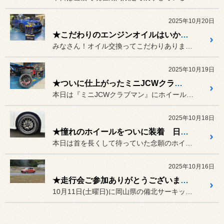
2025年10月20日
★こだわりのエンジンオイルはいかですか？？★
みなさん！オイル交換ってこだわりありますか？？
2025年10月19日
★ついに仕上がったミニJCWクラブマン F54★
本日は『ミニJCWクラブマン』にホイールと補強パーツを取り付けてい...
2025年10月18日
★憧れのホイールをついに装着 日産 セレナ★
本日は首を長くして待っていた念願のホイールを『日産 セレナ』の取り...
2025年10月16日
★走行会ご参加ありがとうございました★
10月11日(土曜日)に岡山県の備北サーキットのBコースで貸し切り...