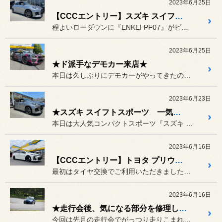
2023年6月25日
【CCCエントリー】スズキ スイフトスポーツ
程よいローダウンに『ENKEI PF07』がビシッと決まったスズキ...
2023年6月25日
★ド派手なデモカー来店★
本日は久しぶりにデモカーがやってきたのでご案内いたします！！
2023年6月23日
★スズキ スイフトスポーツ 一気に進化しちゃいました★
本日は大人気コンパクトスポーツ『スズキ スイフトスポーツ』を一気に...
2023年6月16日
【CCCエントリー】トヨタ プリウスPHV GRスポーツ
最初はタイヤ交換でご利用いただきましたが、
2023年6月16日
★走行会後、気になる部分を修理します★
今回は先月の走行会でがっつり走りこまれた『ミニクーパーS』の一般修...