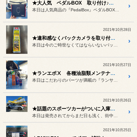
★大人気 ペダルBOX 取り付け♪★
本日は人気商品の『PedalBox』ペダルBOXを取り付けていきた...
2021年10月28日
★違和感なくバックカメラを取り付け ダイハツ ムーヴコンテ★
本日は今のご時世なくてはならいないバックカメラの取り付け作業のご案...
2021年10月27日
★ランエボⅩ 各種油脂類メンテナンス★
本日はこだわりのパーツが満載の『ランサーエボリューションⅩ』の各種...
2021年10月26日
★話題のスポーツカーがついに入庫しました 新型スバル BRZ★
本日は発売されてからまだ日も浅く、街中でも見かける事の少ない話題の...
2021年10月25日