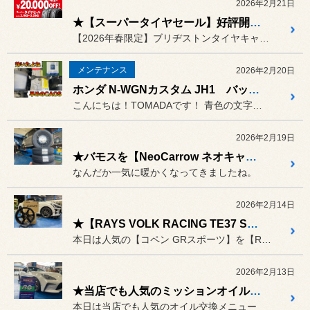
2026年2月21日
★【スーパータイヤセール】好評開催中！！【～3/29まで】★
【2026年春限定】ブリヂストンタイヤキャンペーン開催中！最大20...
メンテナンス
2026年2月20日
ホンダ N-WGNカスタム JH1 バッテリー交換〈CAOS装着〉
こんにちは！TOMADAです！ 青色の文字をタップすると、専用ペ...
2026年2月19日
★バモスを【NeoCarrow ネオキャロ】ホイールでオシャレにスタイルアップ♪★
なんだか一気に暖かくなってきましたね。
2026年2月14日
★【RAYS VOLK RACING TE37 SONIC Black Shadow LTD.】でスタイルアップ！【コペン GRスポーツ】★
本日は人気の【コペン GRスポーツ】を【RAYS】ホイールでスタイ...
2026年2月13日
★当店でも人気のミッションオイル交換はいかがですか？【TOYOTA GR86】
本日は当店でも人気のオイル交換メニュー