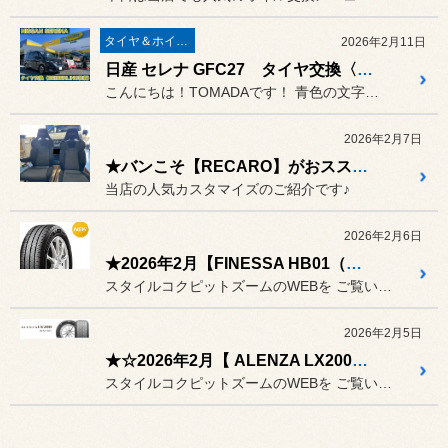
タイヤ＆ホイール
2026年2月11日
日産 セレナ GFC27 タイヤ交換〈お買い得タイヤ SEIBERLING装着〉
こんにちは！TOMADAです！ 青色の文字をタップすると、専用ペ...
2026年2月7日
★バンこそ【RECARO】がおススメです♪♪【NV200バネット】【SR-C】★
当店の人気カスタマイズのご紹介です♪
2026年2月6日
★2026年2月【FINESSA HB01（フィネッサ エイチビーゼロワン】登場★
スタイルコクピットズームのWEBを ご覧いただきありがとうございます。
2026年2月5日
★☆2026年2月【 ALENZA LX200（アレンザ エルエックスニヒャク） 】登場☆★
スタイルコクピットズームのWEBを ご覧いただきありがとうございます。