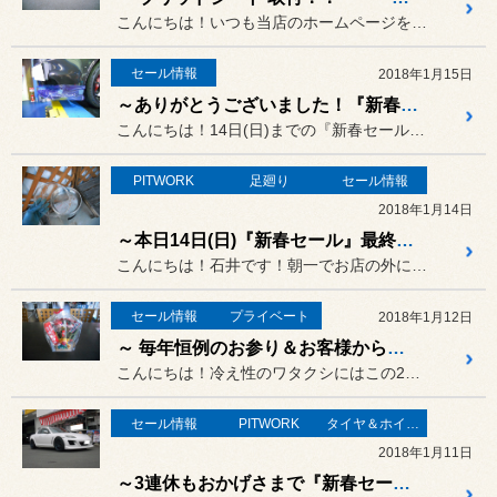
こんにちは！いつも当店のホームページをご覧いただきありがとうござい...
セール情報
2018年1月15日
～ありがとうございました！『新春セール』無事終了しました！～
こんにちは！14日(日)までの『新春セール』は、皆様のおかげで無事...
PITWORK
足廻り
セール情報
2018年1月14日
～本日14日(日)『新春セール』最終日！！タイヤ、メンテナンス、GTパーツ大人気！！～
こんにちは！石井です！朝一でお店の外にある灰皿を確認したところ、こ...
セール情報
プライベート
2018年1月12日
～ 毎年恒例のお参り＆お客様からの嬉しい差し入れです(^0^) ～
こんにちは！冷え性のワタクシにはこの2、3日の寒さがなかなかハード...
セール情報
PITWORK
タイヤ＆ホイール
2018年1月11日
～3連休もおかげさまで『新春セール』大盛り上がりでした！！本日はタイヤ・ホイール交換です！～