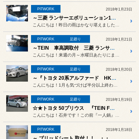
PITWORK
2018年1月23日
～三菱 ランサーエボリューション10 バリスフロントリップ取付!!～
こんにちは！昨日の雨はかなり堪えましたね～、、、お店の周りは雨でし...
PITWORK
足廻り
2018年1月21日
～TEIN 車高調取付 三菱 ランサーエボリューション10～
こんにちは！来週の月～水曜日あたりにまた寒波が到来するみたいですが...
PITWORK
足廻り
2018年1月20日
～『トヨタ 20系アルファード HKS車高調』取付 ＆ 防錆コーティング施工 ～
こんにちは！1月も気づけば半分以上終わり、2月が迫ってきましたね。...
PITWORK
足廻り
2018年1月19日
☆★トヨタ 50プリウス 『TEIN FLEX A』装着＆アライメント作業☆★
こんにちは！石井です！この前『一人鍋』をしてみたのですが、何とも言...
PITWORK
2018年1月18日
～ ブリッドシート 取付！！ ・・・・予定です！！～