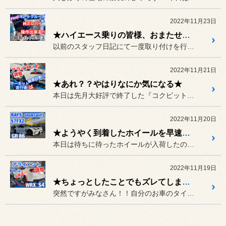
2022年11月23日
★ハイエース乗りの皆様、おまたせしました★
以前のスタッフ日記にて一度取り付けを行った『トヨタ ハイエース』に...
2022年11月21日
★あれ？？やはりなにか気になる★
本日は先月大好評で終了した『コクピットズームサーキット走行会』でが...
2022年11月20日
★ようやく到着したホイールを早速取り付け GR86★
本日は待ちに待ったホイールが入荷したので、早速取り付けていこうと思...
2022年11月19日
★ちょっとしたことでもズレてしまいます お車の骨盤★
突然ですがみなさん！！自分のお車のタイヤをこすったことありませんか...