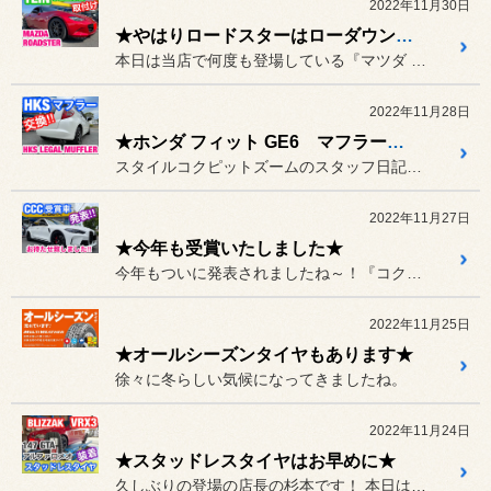
2022年11月30日
★やはりロードスターはローダウンがお似合い！？★
本日は当店で何度も登場している『マツダ NDロードスター』のローダ...
2022年11月28日
★ホンダ フィット GE6 マフラー交換★
スタイルコクピットズームのスタッフ日記をご愛読の皆様、いつもありが...
2022年11月27日
★今年も受賞いたしました★
今年もついに発表されましたね～！『コクピットカスタマイズカーコンテ...
2022年11月25日
★オールシーズンタイヤもあります★
徐々に冬らしい気候になってきましたね。
2022年11月24日
★スタッドレスタイヤはお早めに★
久しぶりの登場の店長の杉本です！ 本日はようやくシーズンに入ってき...