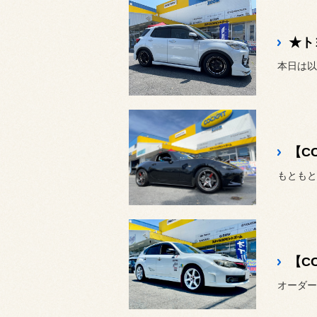
★ト
【C
オーダー