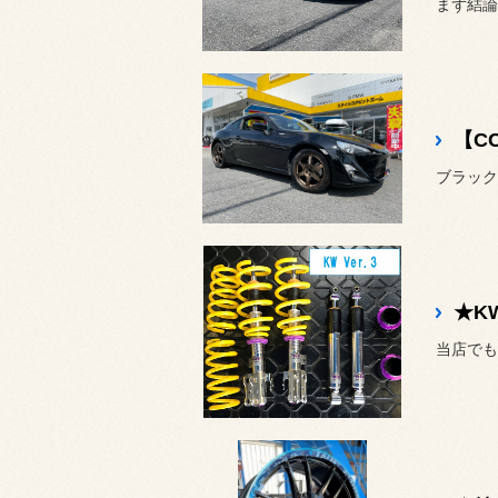
まず結論
【C
★K