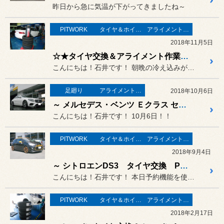
昨日から急に気温が下がってきましたね～
PITWORK
タイヤ＆ホイール
アライメント調整
2018年11月5日
☆★タイヤ交換＆アライメント作業などなど・・・・☆★
こんにちは！石井です！ 朝晩の冷え込みが徐々に強くなって...
足廻り
アライメント調整
2018年10月6日
～ メルセデス・ベンツ Ｅクラス セダン H&R ダウンサス取付作業 ～
こんにちは！石井です！ 10月6日！！
PITWORK
タイヤ＆ホイール
アライメント調整
2018年9月4日
～ シトロエンDS3 タイヤ交換 POTENZA S007A 装着！！ ～
こんにちは！石井です！ 本日予約機能を使いまして事前にス...
PITWORK
タイヤ＆ホイール
アライメント調整
2018年2月17日