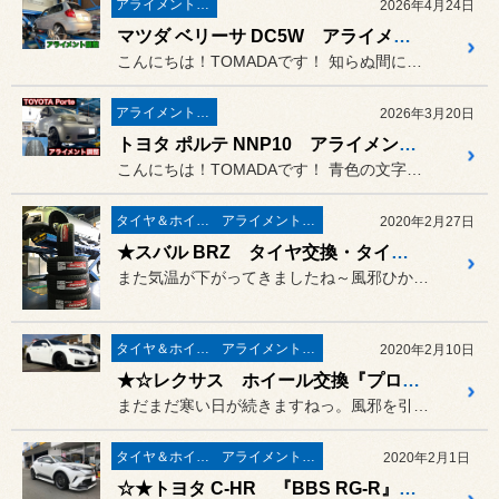
アライメント調整
2026年4月24日
マツダ ベリーサ DC5W アライメント調整
こんにちは！TOMADAです！ 知らぬ間に桜も散ったりで、連日雨...
アライメント調整
2026年3月20日
トヨタ ポルテ NNP10 アライメント調整
こんにちは！TOMADAです！ 青色の文字をタップすると、専用ペ...
タイヤ＆ホイール
アライメント調整
2020年2月27日
★スバル BRZ タイヤ交換・タイヤ空気圧モニタリングシステム取り付け・アライメント調整★
また気温が下がってきましたね～風邪ひかない様にお気を付けくださいね。
タイヤ＆ホイール
アライメント調整
2020年2月10日
★☆レクサス ホイール交換『プロドライブ GC-0100s』☆★
まだまだ寒い日が続きますねっ。風邪を引かない様に今日も１日頑張りま...
タイヤ＆ホイール
アライメント調整
2020年2月1日
☆★トヨタ C-HR 『BBS RG-R』ホイールセット取り付け★☆