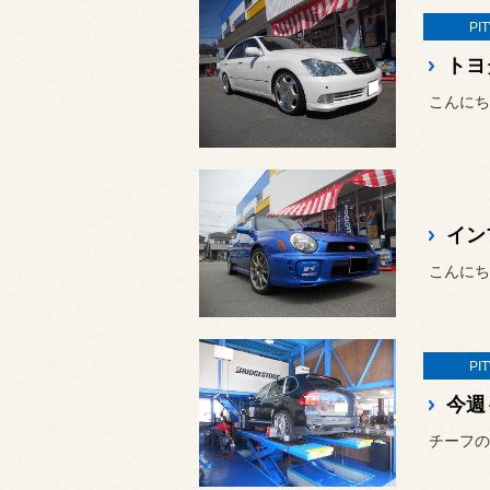
PI
PI
今週
チーフの