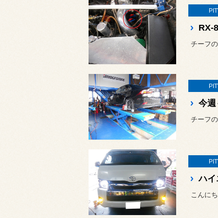
PI
RX
チーフの
PI
今週
チーフの
PI
こんにち