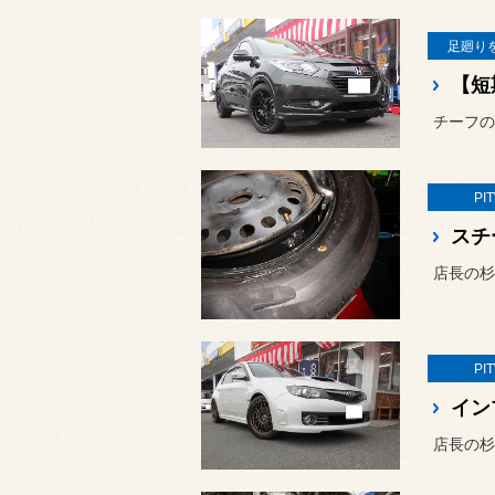
足廻り
チーフの宮
PI
スチ
店長の杉
PI
イン
店長の杉