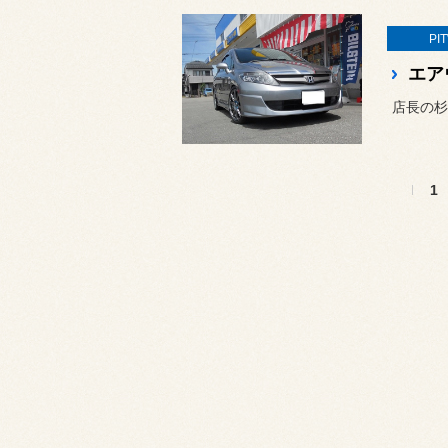
PI
エア
店長の杉
1