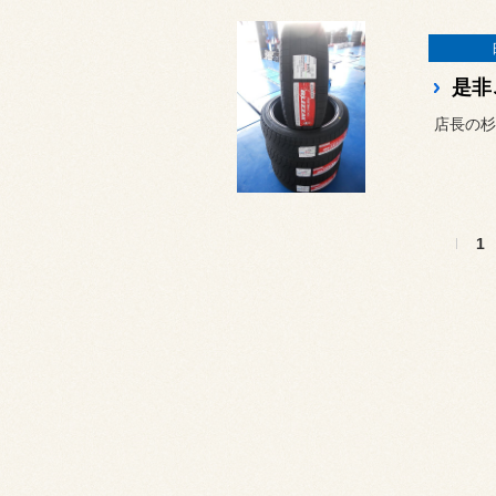
是非
店長の杉
1