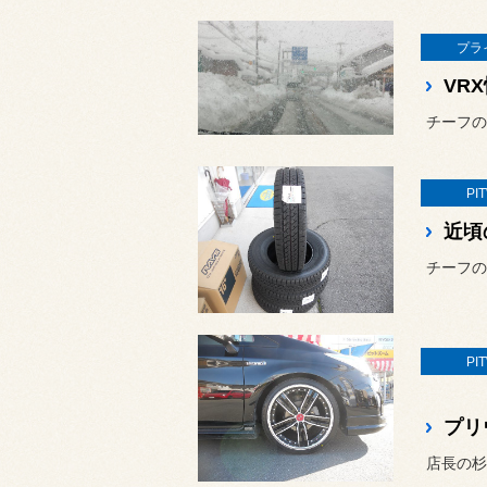
プラ
VR
チーフの
PI
近頃
チーフの
PI
プリ
店長の杉