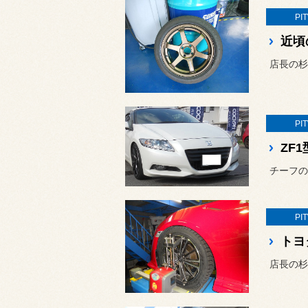
PI
近頃
店長の杉
PI
ZF
チーフの
PI
トヨ
店長の杉