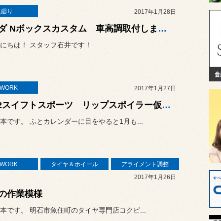
足廻り
2017年1月28日
ホンダ Nボックスカスタム 車高調取付しました！
にちは！ スタッフ石井です！
TWORK
2017年1月27日
ZC32スイフトスポーツ リップスポイラー仮合わせ
本です。 ふとカレンダーに目をやると1月も...
TWORK
タイヤ＆ホイール
アライメント調整
2017年1月26日
の作業模様
本です。 明石市魚住町のタイヤ専門店コクピ...