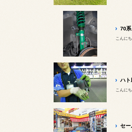
こんにち
ハト
こんにち
セー