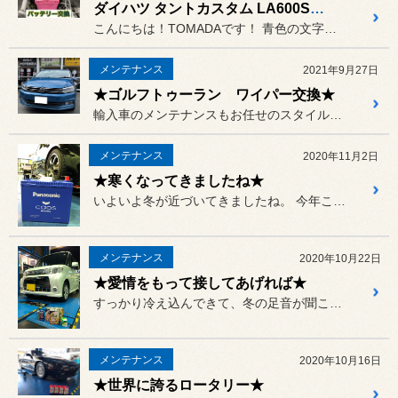
ダイハツ タントカスタム LA600S バッテリー交換〈caos装着〉
こんにちは！TOMADAです！ 青色の文字をタップすると、専用ペ...
メンテナンス
2021年9月27日
★ゴルフトゥーラン ワイパー交換★
輸入車のメンテナンスもお任せのスタイルコクピットズームです！
メンテナンス
2020年11月2日
★寒くなってきましたね★
いよいよ冬が近づいてきましたね。 今年こそ雪が降ってほしいスタッフ...
メンテナンス
2020年10月22日
★愛情をもって接してあげれば★
すっかり冷え込んできて、冬の足音が聞こえてきましたね！
メンテナンス
2020年10月16日
★世界に誇るロータリー★