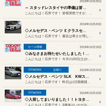
2018年10月26日
～ スタッドレスタイヤの準備は皆様お済ですか？？ ～
こんにちは！石井です！ 皆様突然ですが、スタッドレスタイ...
2018年10月26日
◇メルセデス・ベンツ Ｅクラスセダン フロントグリル交換◇
こんにちは！石井です！ 最近は寒さが増してきたせいか食欲...
セール情報
2018年10月19日
◇みなさまお待たせいたしました！20日(土)より【コクピットSALE】開催です！◇
こんにちは！石井です！ 今月の20日(土)から【コクピッ...
PITWORK
足廻り
2018年10月15日
◇メルセデス・ベンツ SLK KWストリートコンフォート取付◇
こんにちは！石井です！ 昨日は1日雨模様で本格的に寒さが...
PITWORK
2018年10月10日
◇入荷してまいりました！！トヨタ 86 バリス カーボンボンネット取付!!◇
こんにちは！石井です！ 3連休はいかがお過ごしでしたか？？