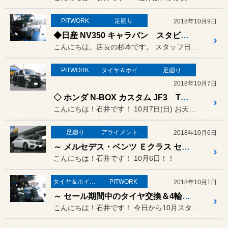
PITWORK
足廻り
2018年10月9日
◆日産 NV350 キャラバン スタビライザーブッシュ リフレッシュ作業◆
こんにちは。店長の杉本です。 スタッフ日記には久しぶりの登場で...
PITWORK
タイヤ＆ホイール
足廻り
2018年10月7日
◇ ホンダ N-BOX カスタム JF3 TEIN車高調＆フロント・リアスピーカー交換作業 ◇
こんにちは！石井です！ 10月7日(日) お天気 晴れ！
足廻り
アライメント調整
2018年10月6日
～ メルセデス・ベンツ Ｅクラス セダン H&R ダウンサス取付作業 ～
こんにちは！石井です！ 10月6日！！
タイヤ＆ホイール
PITWORK
2018年10月1日
～ セール期間中のタイヤ交換＆4輪アライメントのご紹介！！ ～
こんにちは！石井です！ 今日から10月スタートいたしまし...