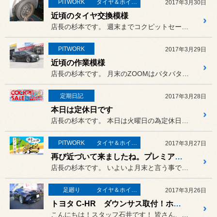
PITWORK
タイヤ＆ホイール
2017年3月30日
近頃のタイヤ交換模様
店長の杉本です。 週末までコクピットセール開催中の...
PITWORK
2017年3月29日
近頃の作業模様
店長の杉本です。 月末のZOOMはバタバタしていま...
定期日記
2017年3月28日
本日は定休日です
店長の杉本です。 本日は火曜日の為定休日です。
PITWORK
タイヤ＆ホイール
2017年3月27日
再び近づいて来ましたね。プレミアムフライデー
店長の杉本です。 いよいよ月末と言う事で、再び近づ...
足廻り
タイヤ＆ホイール
2017年3月26日
トヨタ C-HR ダウンサス取付！ホイール交換です！
こんにちは！スタッフ石井です！ 皆さん、花粉シーズンが到来してま...