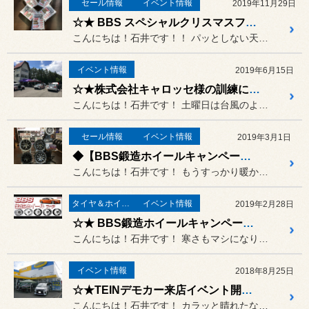
セール情報
イベント情報
2019年11月29日
☆★ BBS スペシャルクリスマスフェア！！11月30日から開催いたします！！☆★
こんにちは！石井です！！ パッとしない天気と気温が続いてお...
イベント情報
2019年6月15日
☆★株式会社キャロッセ様の訓練に参加させていただきましたよ♪☆★
こんにちは！石井です！ 土曜日は台風のような強風、雨が断...
セール情報
イベント情報
2019年3月1日
◆【BBS鍛造ホイールキャンペーン】３月２日いよいよ開催！！◆
こんにちは！石井です！ もうすっかり暖かくなり、春の到来...
タイヤ＆ホイール
イベント情報
2019年2月28日
☆★ BBS鍛造ホイールキャンペーンまで残り1日！！３月２日(土)、３日(日)はコクピットズームへお越しください ☆★
こんにちは！石井です！ 寒さもマシになりつつありますが、...
イベント情報
2018年8月25日
☆★TEINデモカー来店イベント開催!!!! デモカー展示中ですよ♪♪☆★
こんにちは！石井です！ カラッと晴れたなんとも気持ちのい...