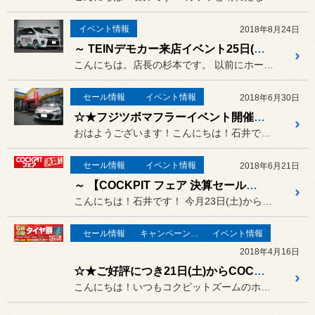
イベント情報
2018年8月24日
～ TEINデモカー来店イベント25日(土)、26日(日) 開催致します ～
こんにちは。店長の杉本です。 以前にホームページでご案内させて...
セール情報
イベント情報
2018年6月30日
☆★フジツボマフラーイベント開催！！COCKPIT フェアも大好評開催中です！！☆★
おはようございます！こんにちは！石井です！
セール情報
イベント情報
2018年6月21日
～ 【COCKPIT フェア 決算セール】開催告知！！ ～
こんにちは！石井です！ 今月23日(土)から7月1日(日...
セール情報
キャンペーン情報
イベント情報
2018年4月16日
☆★ご好評につき21日(土)からCOCKPIT SALE 第2弾開催致します！！☆★
こんにちは！いつもコクピットズームのホームページをご覧いただき誠に...