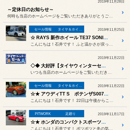
2019年11月28日
～定休日のお知らせ～
何時も当店のホームページをご覧いただきありがとうございます。
セール情報
タイヤ＆ホイール
2019年11月25日
☆ RAYS 新作ホイール TE37 SONIC SL 取り付け作業！ ☆
こんにちは！石井です！ ふと温かさが戻ったようにも感じま...
2019年11月22日
◇◆ 大好評【タイヤウィンターセール】を開催中！！スタッドレスタイヤがお買い得♪♪ ◆◇
いつも当店のホームページをご覧いただき、誠にありがとうございます！！
セール情報
タイヤ＆ホイール
2019年11月22日
☆★ アウディTT S ポテンザS007A タイヤ交換作業 ☆★
こんにちは！石井です！ 22日は午後からこのエリアは雨が...
PITWORK
足廻り
2019年11月17日
☆★ ホンダのコンパクトスポーツカーS660 車高調の取付！！ ☆★
こんにちは！石井です！ ポツポツと冬の気配が近づき、デパ...