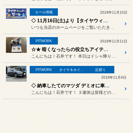
セール情報
2019年11月15日
◇ 11月16日(土)より【タイヤウィンターセール】を開催いたします！ ◇
いつも当店のホームページをご覧いただき誠にありがとうございます。
PITWORK
2019年11月11日
☆★ 暗くなったらの役立ちアイテム！LED、HID取り付け作業いろいろ！ ☆★
こんにちは！石井です！ 本日はドシャ降りの雨の中通勤しま...
PITWORK
タイヤ＆ホイール
足廻り
2019年11月4日
◇ 納車したてのマツダ デミオに車高調＆マフラー取り付け作業！！ ◇
こんにちは！石井です！ ３連休は皆様どのようにお過ごしで...