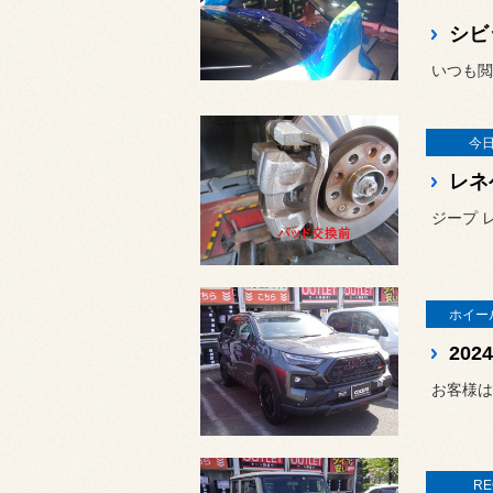
シビ
今
レネ
ジープ 
ホイー
お客様は
RE