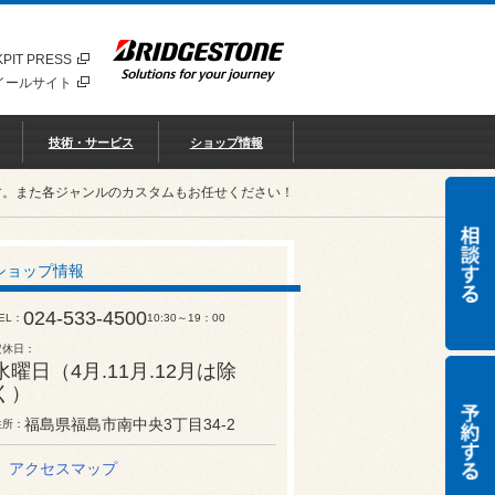
PIT PRESS
イールサイト
技術・サービス
ショップ情報
す。また各ジャンルのカスタムもお任せください！
ショップ情報
024-533-4500
EL
10:30～19：00
定休日
水曜日（4月.11月.12月は除
く）
福島県福島市南中央3丁目34-2
住所
アクセスマップ