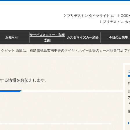
ブリヂストン タイヤサイト
COCK
ブリヂストン ホ
サービスメニュー・各種
お知らせ
カスタマイズカー紹介
今日の出来事
予約
コクピット 西部は、福島県福島市南中央のタイヤ・ホイール等のカー用品専門店で
する情報をお伝えします。
T