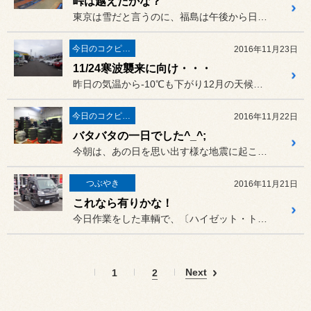
峠は越えたかな？
東京は雪だと言うのに、福島は午後から日差しが射したりして
今日のコクピット西部
2016年11月23日
11/24寒波襲来に向け・・・
昨日の気温から-10℃も下がり12月の天候で、明日は関東でも
今日のコクピット西部
2016年11月22日
バタバタの一日でした^_^;
今朝は、あの日を思い出す様な地震に起こされた方も多いと思います。
つぶやき
2016年11月21日
これなら有りかな！
今日作業をした車輌で、〔ハイゼット・トラック・ジャンボ〕。
Next
1
2