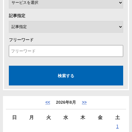
記事指定
フリーワード
<<
2026年8月
>>
日
月
火
水
木
金
土
1