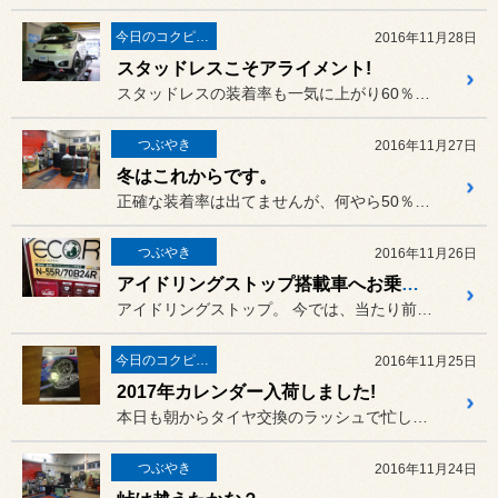
今日のコクピット西部
2016年11月28日
スタッドレスこそアライメント!
スタッドレスの装着率も一気に上がり60％超えに達する勢いであり
つぶやき
2016年11月27日
冬はこれからです。
正確な装着率は出てませんが、何やら50％を越したとか。。。。
つぶやき
2016年11月26日
アイドリングストップ搭載車へお乗りの方へ！
アイドリングストップ。 今では、当たり前のように搭載され...
今日のコクピット西部
2016年11月25日
2017年カレンダー入荷しました!
本日も朝からタイヤ交換のラッシュで忙しい1日でありました。
つぶやき
2016年11月24日