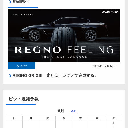
商品情報へ
タイヤ
2024年2月6日
REGNO GR-XⅢ 走りは、レグノで完成する。
ピット混雑予報
8月
>>
日
月
火
水
木
金
土
1
-