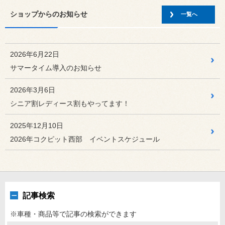
2026年8月3日
今日の出来事
ショップからのお知らせ
☆８月の定休日案内です☆
一覧へ
いつもコクピット西部をご利用いただきありがとうございま
す。
2026年6月22日
2026年8月2日
今日の出来事
サマータイム導入のお知らせ
2026年秋 COCKPIT走行...
2026年秋のCOCKPIT走行会の受付が始まりました。
2026年3月6日
シニア割レディース割もやってます！
2026年8月1日
今日の出来事
8月のご挨拶
2025年12月10日
おはようございます。もう８月ですねー。
2026年コクピット西部 イベントスケジュール
2026年7月31日
セール・クーポン
8月1日(土)より【愛車点検フェ...
皆さんこんにちは！ 夏らしい季節が続いていますね！
記事検索
2026年7月30日
今日の出来事
お得なクーポン配信中！！
※車種・商品等で記事の検索ができます
本日もコクピット西部のHPをご覧いただきありがとうござ