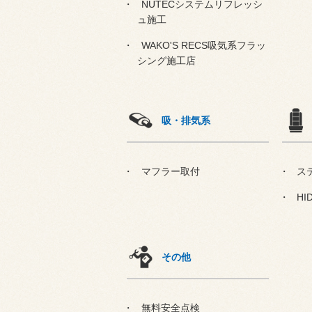
NUTECシステムリフレッシ
ュ施工
WAKO'S RECS吸気系フラッ
シング施工店
吸・排気系
マフラー取付
ス
HI
その他
無料安全点検