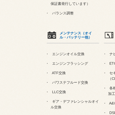
保証書発行しています）
バランス調整
メンテナンス（オイ
ル・バッテリー他）
エンジンオイル交換
ナ
エンジンフラッシング
ET
ATF交換
セ
（C
パワステフルード交換
各
LLC交換
加
ギア・デファレンシャルオイ
A&
ル交換
DS