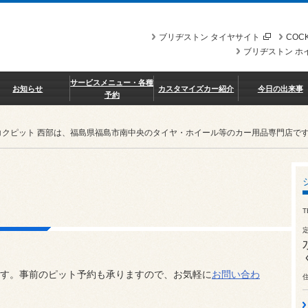
ブリヂストン タイヤサイト
COCK
ブリヂストン ホ
サービスメニュー・各種
お知らせ
カスタマイズカー紹介
今日の出来事
予約
コクピット 西部は、福島県福島市南中央のタイヤ・ホイール等のカー用品専門店で
T
す。事前のピット予約も承りますので、お気軽に
お問い合わ