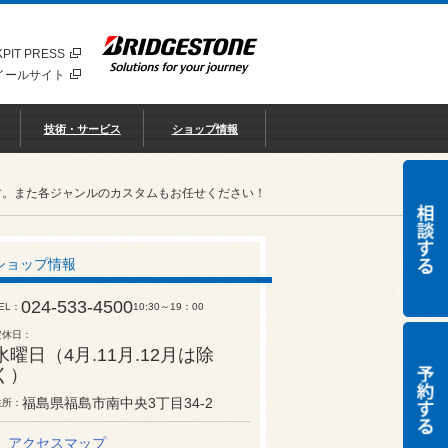
PIT PRESS
イールサイト
技術・サービス
ショップ情報
す。また各ジャンルのカスタムもお任せください！
ショップ情報
024-533-4500
EL
10:30～19：00
定休日
水曜日（4月.11月.12月は除
く）
福島県福島市南中央3丁目34-2
住所
アクセスマップ