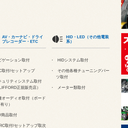
AV・カーナビ・ドライ
HID・LED（その他電装
ブレコーダー・ETC
系）
ビゲーション取付
HIDシステム取付
C取付/セットアップ
その他各種チューニングパー
ツ取付
キュリティシステム取付
LIFFORD正規販売店）
メーター類取付
種オーディオ取付（ボード
工有り）
V商品取付
RC取付/セットアップ取次