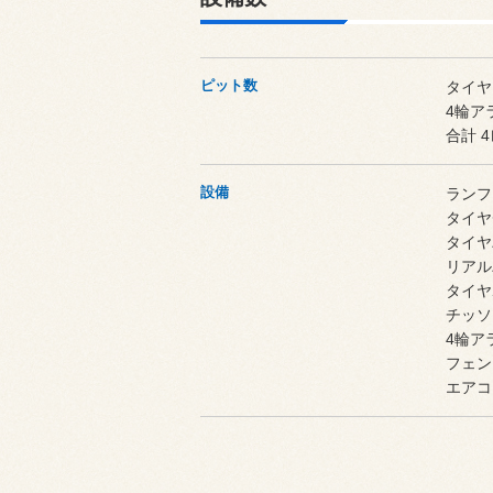
ピット数
タイヤ
4輪ア
合計 
設備
ランフ
タイヤ
タイヤ
リアル
タイヤ
チッソ
4輪ア
フェン
エアコ