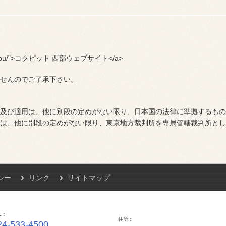
/shop/seibu/">コクピット 西部ウェブサイト</a>
せんのでご了承下さい。
及び適用は、他に別段の定めがない限り、日本国の法律に準拠するもの
は、他に別段の定めがない限り、東京地方裁判所を専属管轄裁判所とし
シー
リンク
サイトマップ
L
住所
24-533-4500