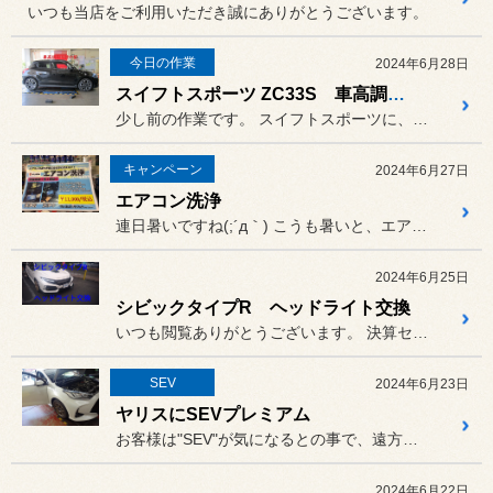
いつも当店をご利用いただき誠にありがとうございます。
今日の作業
2024年6月28日
スイフトスポーツ ZC33S 車高調取り付け
少し前の作業です。 スイフトスポーツに、TEIN F...
キャンペーン
2024年6月27日
エアコン洗浄
連日暑いですね(;´д｀) こうも暑いと、エアコンはフル回転...
2024年6月25日
シビックタイプR ヘッドライト交換
いつも閲覧ありがとうございます。 決算セール開催中です。梅雨の雨の...
SEV
2024年6月23日
ヤリスにSEVプレミアム
お客様は"SEV"が気になるとの事で、遠方にもかかわらず12年振り...
2024年6月22日