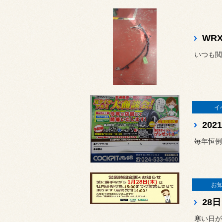
WR
イ
毎年恒例
お
28
寒い日が