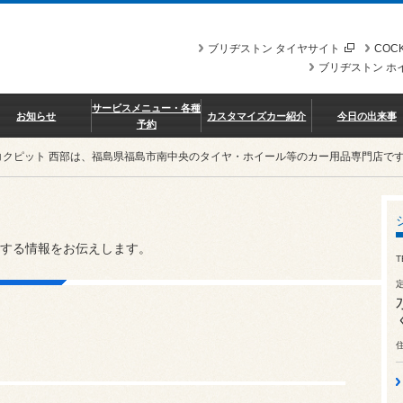
ブリヂストン タイヤサイト
COCK
ブリヂストン ホ
サービスメニュー・各種
お知らせ
カスタマイズカー紹介
今日の出来事
予約
コクピット 西部は、福島県福島市南中央のタイヤ・ホイール等のカー用品専門店で
する情報をお伝えします。
T