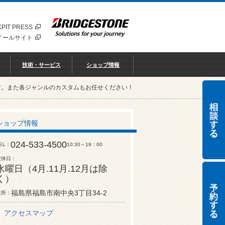
PIT PRESS
イールサイト
技術・サービス
ショップ情報
す。また各ジャンルのカスタムもお任せください！
ショップ情報
024-533-4500
EL
10:30～19：00
定休日
水曜日（4月.11月.12月は除
く）
福島県福島市南中央3丁目34-2
住所
アクセスマップ