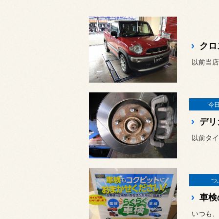
クロ
今
デリ
以前タイ
つ
車検
いつも、