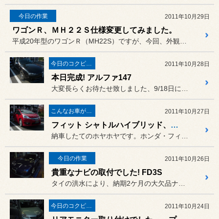
今日の作業
2011年10月29日
ワゴンＲ、ＭＨ２２Ｓ仕様変更してみました。
平成20年型のワゴンＲ（MH22S）ですが、今回、外観を今までより...
今日のコクピット西部
2011年10月28日
本日完成! アルファ147
大変長らくお待たせ致しました、9/18日にお預かりのアルファ147...
こんなお車がご来店
2011年10月27日
フィット シャトルハイブリッド、レイズを履いてみました。
納車したてのホヤホヤです。ホンダ・フィットシャトル・ハイブリッド。...
今日の作業
2011年10月26日
貴重なナビの取付でした! FD3S
タイの洪水により、納期2ケ月の大欠品ナビ新商品AVIC-MRZ09...
今日のコクピット西部
2011年10月24日