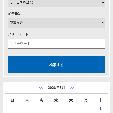
記事指定
フリーワード
<<
2026年8月
>>
日
月
火
水
木
金
土
1