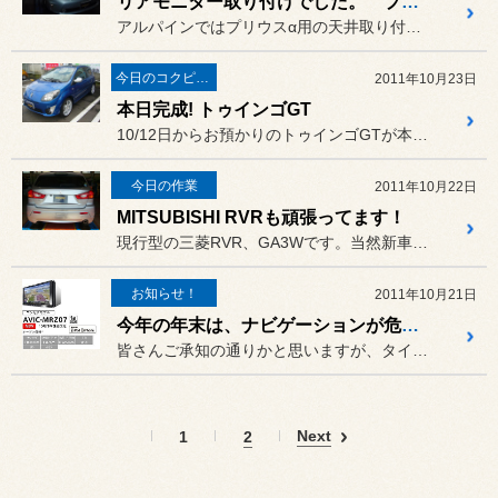
リアモニター取り付けでした。 プリウスα
アルパインではプリウスα用の天井取り付け金具の設定が無く、
今日のコクピット西部
2011年10月23日
本日完成! トゥインゴGT
10/12日からお預かりのトゥインゴGTが本日完成しました!
今日の作業
2011年10月22日
MITSUBISHI RVRも頑張ってます！
現行型の三菱RVR、GA3Wです。当然新車です。
お知らせ！
2011年10月21日
今年の年末は、ナビゲーションが危ういかも・・・！
皆さんご承知の通りかと思いますが、タイの大洪水の余波が国内メーカー...
Next
1
2