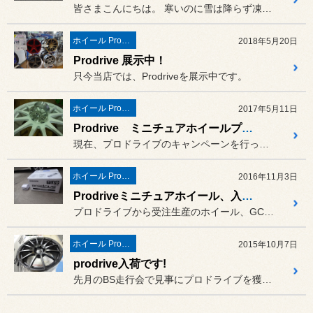
皆さまこんにちは。 寒いのに雪は降らず凍結が心配です...
ホイール Prodrive
2018年5月20日
Prodrive 展示中！
只今当店では、Prodriveを展示中です。
ホイール Prodrive
2017年5月11日
Prodrive ミニチュアホイールプレゼント!!
現在、プロドライブのキャンペーンを行っており、対象の商品を1台分ご...
ホイール Prodrive
2016年11月3日
Prodriveミニチュアホイール、入荷しました!
プロドライブから受注生産のホイール、GC-0100s、GC-012...
ホイール Prodrive
2015年10月7日
prodrive入荷です!
先月のBS走行会で見事にプロドライブを獲得したお客様の