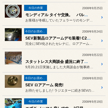
今日の作業
2008年9月25日
モンディアル タイヤ交換。 バルブ不良編
お客様が冬眠していたフェラーリのモンディアルを、〇百万でご購入。
今日のお奨め商品!
2008年9月24日
SEV新製品ロアアームデモ装着! C25セレナ
完全にSEV化されたセレナに、ロアアームのデモ品の装着をしました。
2008年9月22日
スタットレス大商談会 盛況に終了しました!
9月20,21日実施しました大商談会が無事終了しました。
今日のお奨め商品!
2008年9月20日
SEV ロアアーム 発売!
お待たせしました! ラジエターに続きSEVの新製品が発売になります。
今日の作業
2008年9月19日