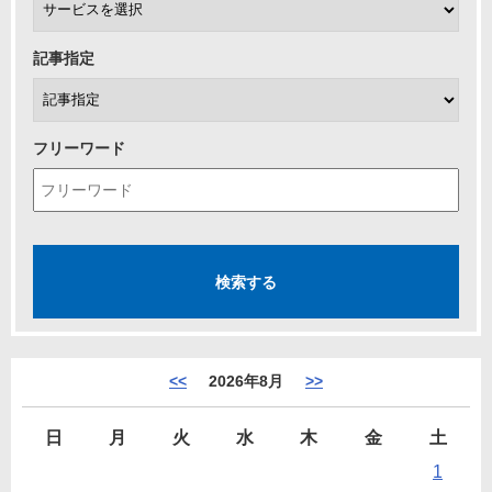
記事指定
フリーワード
<<
2026年8月
>>
日
月
火
水
木
金
土
1