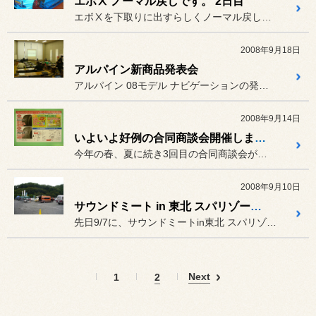
エボⅩ ノーマル戻しです。 2日目
エボⅩを下取りに出すらしくノーマル戻しの依頼を頂きました。
2008年9月18日
アルパイン新商品発表会
アルパイン 08モデル ナビゲーションの発表会にいって来ました。
2008年9月14日
いよいよ好例の合同商談会開催します。9/20、9/21日
今年の春、夏に続き3回目の合同商談会が開催されます。
2008年9月10日
サウンドミート in 東北 スパリゾートハワイアンズ
先日9/7に、サウンドミートin東北 スパリゾートハワイアンズが開...
Next
1
2