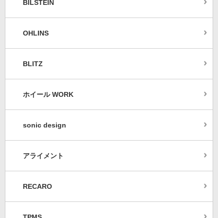
BILSTEIN
OHLINS
BLITZ
ホイール WORK
sonic design
アライメント
RECARO
TPMS