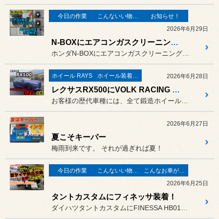
今日の作業
こんないい物が有りますよ！
お知らせ！
2026年6月29日
N-BOXにエアコンガスクリーニング施工とエアコンガス添加剤注入！
ホンダN-BOXにエアコンガスクリーニング施工とエアコンガス添加剤...
ホイール RAYS
ホイール装着事例
2026年6月28日
レクサスRX500にVOLK RACING G29装着！
お客様の歴代車種には、全て鍛造ホイールを装着させて頂いております!
2026年6月27日
夏こそキーパー
梅雨到来です。 それが過ぎれば夏！
今日の作業
こんないい物が有りますよ！
こんなお車がご来店
2026年6月25日
タントカスタムにフィネッサ装着！
ダイハツタントカスタムにFINESSA HB01を装着しました！サ...