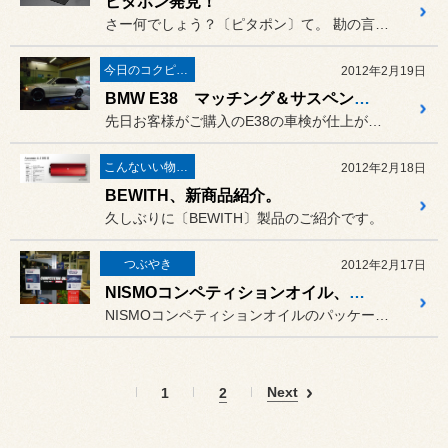
ピタポン発見！
さー何でしょう？〔ピタポン〕て。 勘の言い方は気が付いたんじゃない...
今日のコクピット西部
2012年2月19日
BMW E38 マッチング＆サスペンション
先日お客様がご購入のE38の車検が仕上がりご来店頂きました。
こんないい物が有りますよ！
2012年2月18日
BEWITH、新商品紹介。
久しぶりに〔BEWITH〕製品のご紹介です。
つぶやき
2012年2月17日
NISMOコンペティションオイル、パッケージ変わりました！
NISMOコンペティションオイルのパッケージが、缶タイプからポリタ...
Next
1
2