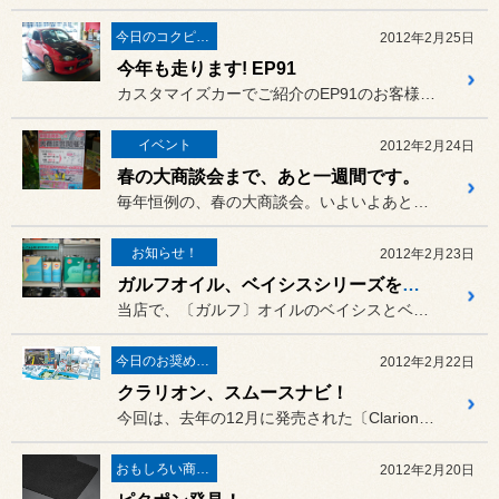
今日のコクピット西部
2012年2月25日
今年も走ります! EP91
カスタマイズカーでご紹介のEP91のお客様、今年も"元気"です!
イベント
2012年2月24日
春の大商談会まで、あと一週間です。
毎年恒例の、春の大商談会。いよいよあと１週間と迫って来ました。
お知らせ！
2012年2月23日
ガルフオイル、ベイシスシリーズをご使用中のお客様へ！
当店で、〔ガルフ〕オイルのベイシスとベイシスECOをご使用中のお客...
今日のお奨め商品!
2012年2月22日
クラリオン、スムースナビ！
今回は、去年の12月に発売された〔Clarion〕のSDメモリーナ...
おもしろい商品見ーつけた！
2012年2月20日