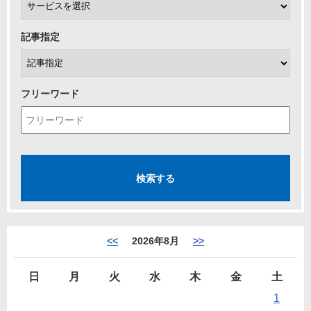
記事指定
フリーワード
<<
2026年8月
>>
日
月
火
水
木
金
土
1