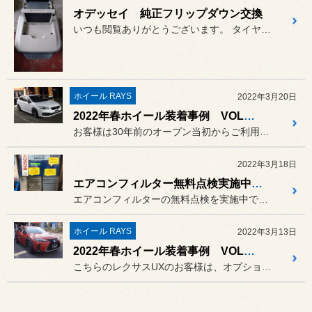
オデッセイ 純正フリップダウン交換
いつも閲覧ありがとうございます。 タイヤ交換のシーズンが近づいてき...
ホイール RAYS
2022年3月20日
2022年春ホイール装着事例 VOLK RACING NE24をインプレッサスポーツGT7に
お客様は30年前のオープン当初からご利用頂いております。
2022年3月18日
エアコンフィルター無料点検実施中です！
エアコンフィルターの無料点検を実施中です。
ホイール RAYS
2022年3月13日
2022年春ホイール装着事例 VOLK RACING TE37 ultra TRACK EDITION Ⅱ ＋ REGNO GR-XⅡ
こちらのレクサスUXのお客様は、オプションカラーの為、