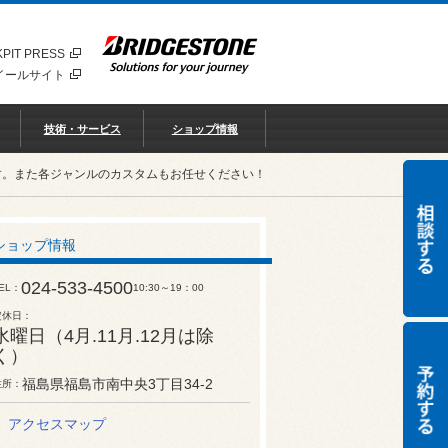
PIT PRESS
イールサイト
技術・サービス
ショップ情報
す。また各ジャンルのカスタムもお任せください！
ショップ情報
024-533-4500
EL
10:30～19：00
定休日
水曜日（4月.11月.12月は除
く）
福島県福島市南中央3丁目34-2
住所
アクセスマップ