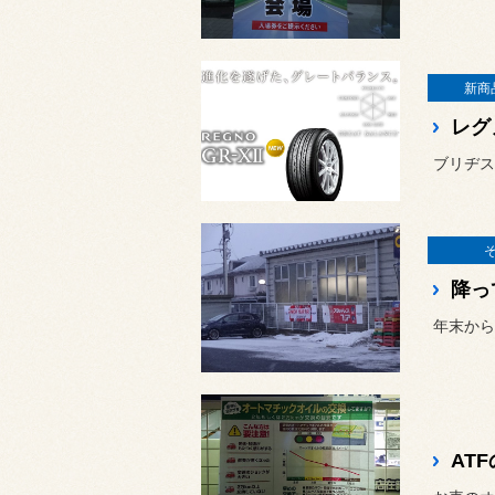
新商
レグ
降っ
年末から
AT