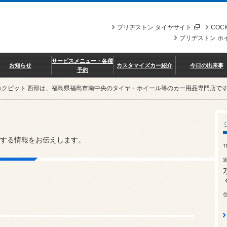
ブリヂストン タイヤサイト
COCK
ブリヂストン ホ
サービスメニュー・各種
お知らせ
カスタマイズカー紹介
今日の出来事
予約
コクピット 西部は、福島県福島市南中央のタイヤ・ホイール等のカー用品専門店で
する情報をお伝えします。
T