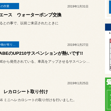
日の作業
2019年1月31日
エース ウォーターポンプ交換
減るとの事で、以前ご来店されたときに
こんないい物が有りますよ！
2019年1月27日
NABEのUP210サスペンションが熱いです!!
今TANABEから発売されている、車高をアップさせるサスペンション...
2019年1月25日
 レカロシート取り付け
56 ミニへレカロシートの取り付けを行いました。