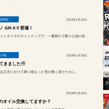
品情報！
2019年1月19日
ノ GR-XⅡ登場！
ブリヂストンタイヤのラインナップで、一番静かで乗り心地の良いタイヤ...
その他
2019年1月18日
てきました☃
お正月にかけて降り積もった雪が漸く溶けたのに、
2019年1月16日
Fのオイル交換してますか？