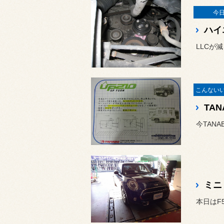
今
ハイ
LLCが
TA
ミニ
本日はF