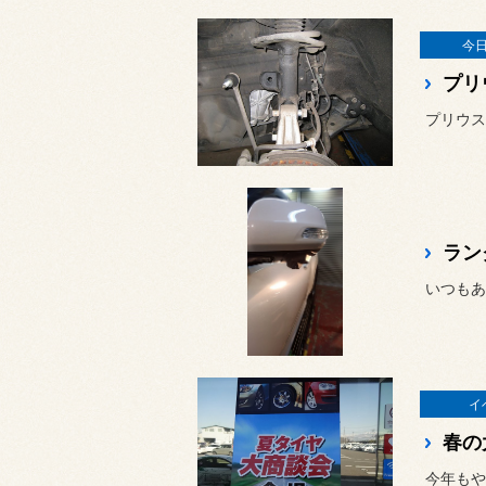
今
プリ
プリウス
ラン
イ
春の大
今年もや