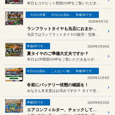
本日もコクピット西部のHPをご覧いただきありがとうございます。
今日の作業
今日のお奨め商品!
準備OKですか？
2026年4月7日
ランフラットタイヤも当店におまかせ！
当店ではランフラットタイヤの販売・交換作業も承っております！
準備OKですか？
2026年2月24日
夏タイヤのご準備大丈夫ですか？
本日もCP西部のHPをご覧いただきありがとうございます。
今日のお奨め商品!
こんないい物が有りますよ！
準備OKですか？
2025年11月4日
冬前にバッテリー状態の確認を！
みなさん冬支度はお済みですか？ タイヤ交換だけが冬支度ではありま...
準備OKですか？
2025年6月15日
エアコンフィルター、チェックしてみましょう