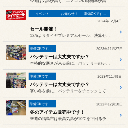
今週は気温が高く、エアコンの稼働率が高くなってきます。
イベント
お知らせ！
準備OKですか？
2024年12月4日
セール開催！
12/5よりタイヤプレミアムセール、決算セール、在庫一掃セール同時...
準備OKですか？
2023年11月27日
バッテリーは大丈夫ですか？
本格的な寒さが来る前に、バッテリーのチェックはお済みですか？
準備OKですか？
2023年11月9日
バッテリーは大丈夫ですか？
寒い冬を前に、バッテリーをチェックしてみませんか？
準備OKですか？
2022年12月10日
冬のアイテム販売中です！
来週の福島市は最高気温が10℃を下回る予報です。