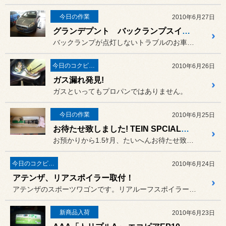
今日の作業
2010年6月27日
グランデプント バックランプスイッチ交換
バックランプが点灯しないトラブルのお車です。
今日のコクピット西部
2010年6月26日
ガス漏れ発見!
ガスといってもプロパンではありません。
今日の作業
2010年6月25日
お待たせ致しました! TEIN SPCIAL ウィンダム
お預かりから1.5ｹ月、たいへんお待たせ致しました。
今日のコクピット西部
2010年6月24日
アテンザ、リアスポイラー取付！
アテンザのスポーツワゴンです。リアルーフスポイラーをずっと探してい...
新商品入荷
2010年6月23日