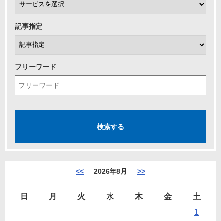
記事指定
フリーワード
<<
2026年8月
>>
日
月
火
水
木
金
土
1