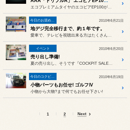
AAA「トリプルA」 エコピアEP100S 入荷しました。
エコプレミアムタイヤのエコピアEP100がさらに進化し
今日のお奨め商品!
2010年6月21日
地デジ完全移行まで、約１年です。
愛車で、テレビを視聴出来る方はたくさんいらっしゃると思いますが、チ...
イベント
2010年6月20日
売り出し準備!
夏の売り出し、そうです『COCKPIT SALE』の準備の真っ最中...
今日のコクピット西部
2010年6月19日
小物パーツもお任せ! ゴルフⅣ
小物から大物?まで何でもお任せ下さい!
Next
1
2