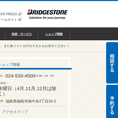
PIT PRESS
イールサイト
技術・サービス
ショップ情報
す。また各ジャンルのカスタムもお任せください！
ショップ情報
024-533-4500
EL
10:30～19：00
定休日
水曜日（4月.11月.12月は除
く）
福島県福島市南中央3丁目34-2
住所
アクセスマップ