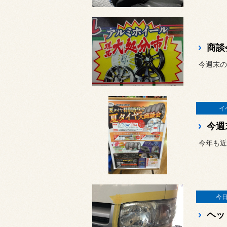
商談
イ
今週末
今年も近づ
今
ヘッ