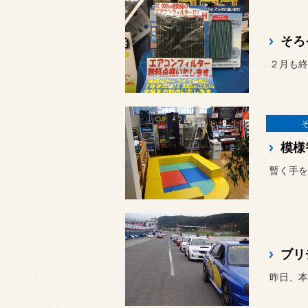
そろ
２月も終
模様
暫く手を
ブリ