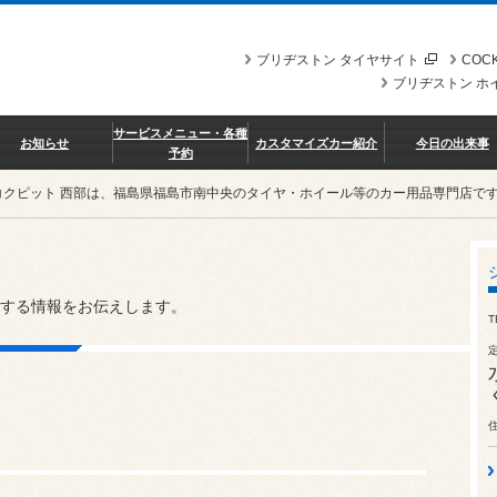
ブリヂストン タイヤサイト
COCK
ブリヂストン ホ
サービスメニュー・各種
お知らせ
カスタマイズカー紹介
今日の出来事
予約
コクピット 西部は、福島県福島市南中央のタイヤ・ホイール等のカー用品専門店で
する情報をお伝えします。
T