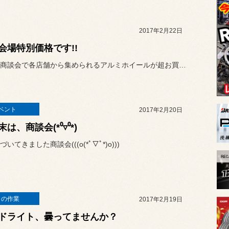
2017年2月22日
会場特別価格です!!
今週末の商談会で各店舗から集められるアルミホイールが超お買得になる...
ベント
2017年2月20日
は、商談会(*⁰▿⁰*)
いてきました商談会(((o(*ﾟ▽ﾟ*)o)))
日の作業
2017年2月19日
ドライト、曇ってませんか？