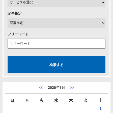
記事指定
フリーワード
<<
2026年8月
>>
日
月
火
水
木
金
土
1