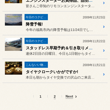
エンジンスターターお買得品、品切れ間近！
皆さんご存知のリモコンエンジンスターターですが、１つ前のモデルの御...
今日のコクピット西部
2009年11月23日
降雪予報!
今年の福島市内の降雪予報は11/24日でしたが
今日のコクピット西部
2009年11月22日
スタッドレス早期予約＆引き取りメリット期限迫る!
連休2日目の日曜日、今日も1日朝からタイヤ交換Dayでした!
こんないい物が有りますよ！
2009年11月21日
タイヤクロークいかがですか!
本日も朝からタイヤ交換での沢山のご来店ありがとうございます!
Next
1
2