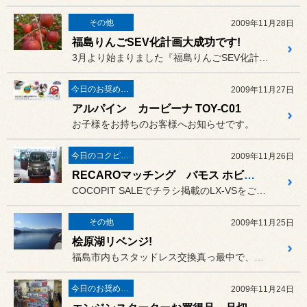
その他
2009年11月28日
福島りんごSEV化計画大成功です!
3月より始まりました『福島りんごSEV化計画』もいよいよ最終段階で...
今日のお奨め商品!
2009年11月27日
アルパイン カービーナ TOY-C01
お子様をお持ちのお客様へお知らせです。
今日のコクピット西部
2009年11月26日
RECAROマッチング バモス ホビオ編
COCOPIT SALEでチラシ掲載のLX-VSをご購入頂きました。
その他
2009年11月25日
桧原湖リベンジ!
福島市内もスタッドレス交換真っ最中で、11/24日の装着率調査では
今日のお奨め商品!
2009年11月24日