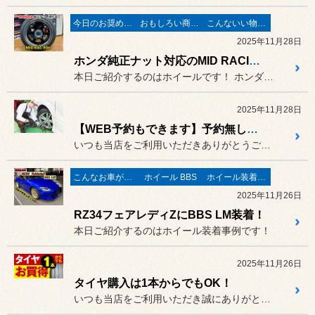
今日のお奨め商品!
おもしろい商品見ーつけた！
こんないい物が有りますよ！
2025年11月28日
ホンダ純正ナット対応のMID RACING R06
本日ご紹介するのはホイールです！ ホンダ シビックタイプR FL5...
2025年11月28日
【WEB予約もできます】予約無しでもタイヤ履き替えOK！
いつも当店をご利用いただきありがとうございます。
こんなお車がご来店
ホイール BBS
ホイール装着事例
2025年11月26日
RZ34フェアレディZにBBS LM装着！
本日ご紹介するのはホイール装着事例です！
2025年11月26日
タイヤ購入は1本からでもOK！
いつも当店をご利用いただき誠にありがとうございます。