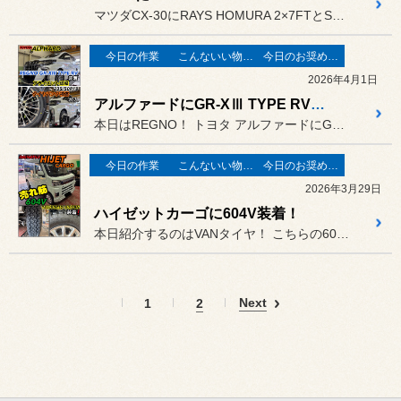
マツダCX-30にRAYS HOMURA 2×7FTとSEIBER...
今日の作業
こんないい物が有りますよ！
今日のお奨め商品!
2026年4月1日
アルファードにGR-XⅢ TYPE RV装着！
本日はREGNO！ トヨタ アルファードにGR-XⅢ...
今日の作業
こんないい物が有りますよ！
今日のお奨め商品!
2026年3月29日
ハイゼットカーゴに604V装着！
本日紹介するのはVANタイヤ！ こちらの604VはVAN用タイヤ...
Next
1
2