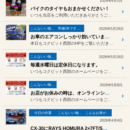
2026年6月1日
バイクのタイヤもおまかせください！
いつも当店をご利用いただきありがとうございます。
こんないい物が有りますよ！
準備OKですか？
2026年5月29日
お車のエアコンしっかり効いていますか？
本日もコクピット西部のHPをご覧いただきありがとうございます。
こんないい物が有りますよ！
2026年5月19日
毎週水曜日は定休日になります。
いつもコクピット西部のホームページをご覧頂きありがとうございます。
こんないい物が有りますよ！
2026年5月8日
お店がお休みの時は、オンラインショップで
いつもコクピット西部のホームページをご覧頂きありがとうございます。
今日の作業
こんないい物が有りますよ！
こんなお車がご来店
2026年4月4日
CX-30にRAYS HOMURA 2×7FT/SEIBERLING SL201装着