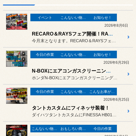
イベント
こんないい物が有りますよ！
お知らせ！
2026年8月6日
RECARO＆RAYSフェア開催！RAYSグッズ取り扱い始めました！
今月末となります。RECARO＆RAYSフェア！
今日の作業
こんないい物が有りますよ！
お知らせ！
2026年6月29日
N-BOXにエアコンガスクリーニング施工とエアコンガス添加剤注入！
ホンダN-BOXにエアコンガスクリーニング施工とエアコンガス添加剤...
今日の作業
こんないい物が有りますよ！
こんなお車がご来店
2026年6月25日
タントカスタムにフィネッサ装着！
ダイハツタントカスタムにFINESSA HB01を装着しました！サ...
こんないい物が有りますよ！
おもしろい商品見ーつけた！
今日の作業