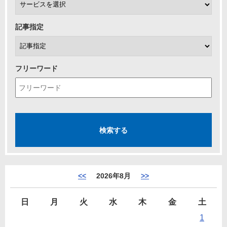
記事指定
フリーワード
<<
2026年8月
>>
日
月
火
水
木
金
土
1